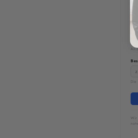
Vor
E-M
An d
Bes
Die 
Wir
notw