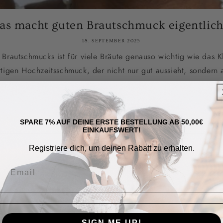
as macht guten Brautschmuck eigentlich
18. SEPTEMBER 2025
 Brautschmucks ist für viele Bräute genauso wichtig wie das K
tigen Hochzeitsschmuck, der nicht nur gut aussieht, sondern
SPARE 7% AUF DEINE ERSTE BESTELLUNG AB 50,00€
EINKAUFSWERT!
Registriere dich, um deinen Rabatt zu erhalten.
1
Angaben
2
Artikel
3
Bestätigt
Vertrag widerrufen
itte fülle das Formular aus, um deinen Widerruf einzureichen. Du benötig
dafür keinen Account.
SIGN ME UP!