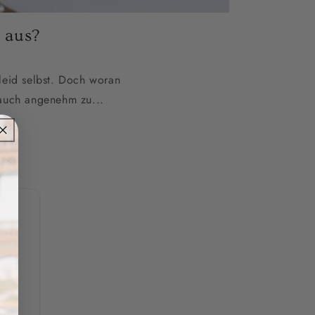
 aus?
leid selbst. Doch woran
 auch angenehm zu...
st