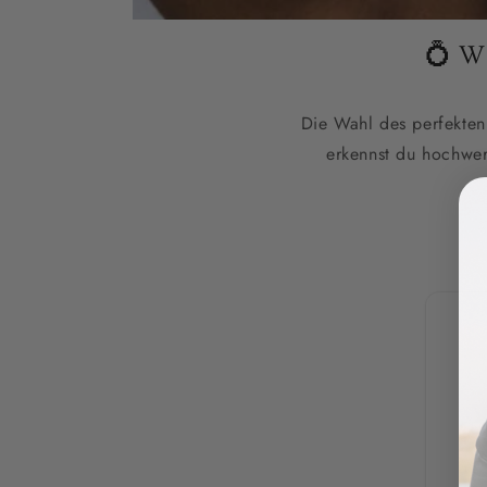
💍 W
Die Wahl des perfekten
erkennst du hochwer
B