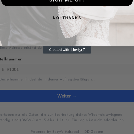
- und Nachname
NO, THANKS
ail-Adresse
iese Adresse erhältst du deine Bestätigungs-E-Mail.
tellnummer
Bestellnummer findest du in deiner Auftragsbestätigung.
Weiter →
 erheben nur die Daten, die zur Bearbeitung deines Widerrufs zwingend
endig sind (DSGVO Art. 5 Abs. 1 lit. c). Ein Login ist nicht erforderlich.
Powered by
EasyWithdrawal
·
DD-Gossen