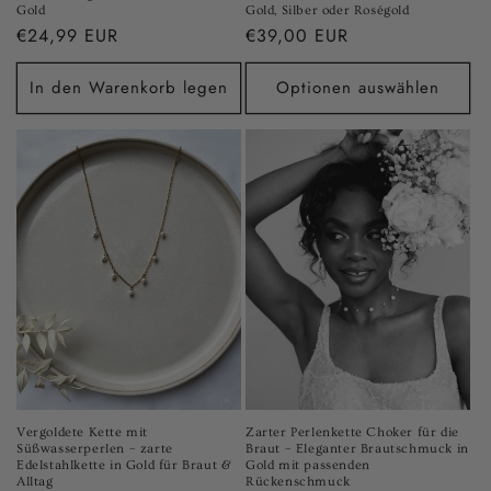
Gold
Gold, Silber oder Roségold
Normaler
€24,99 EUR
Normaler
€39,00 EUR
Preis
Preis
In den Warenkorb legen
Optionen auswählen
Vergoldete Kette mit
Zarter Perlenkette Choker für die
Süßwasserperlen – zarte
Braut – Eleganter Brautschmuck in
Edelstahlkette in Gold für Braut &
Gold mit passenden
Alltag
Rückenschmuck