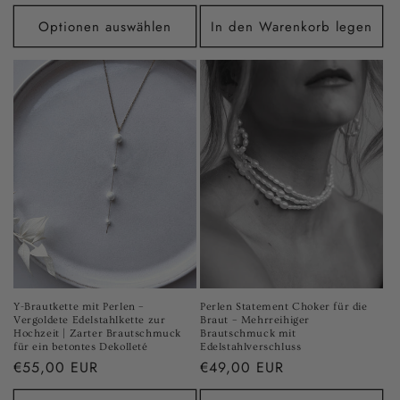
Preis
Preis
Optionen auswählen
In den Warenkorb legen
Y-Brautkette mit Perlen –
Perlen Statement Choker für die
Vergoldete Edelstahlkette zur
Braut – Mehrreihiger
Hochzeit | Zarter Brautschmuck
Brautschmuck mit
für ein betontes Dekolleté
Edelstahlverschluss
Normaler
€55,00 EUR
Normaler
€49,00 EUR
Preis
Preis