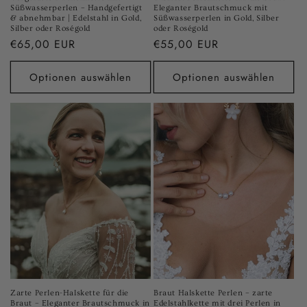
Süßwasserperlen – Handgefertigt
Eleganter Brautschmuck mit
& abnehmbar | Edelstahl in Gold,
Süßwasserperlen in Gold, Silber
Silber oder Roségold
oder Roségold
Normaler
€65,00 EUR
Normaler
€55,00 EUR
Preis
Preis
Optionen auswählen
Optionen auswählen
Zarte Perlen-Halskette für die
Braut Halskette Perlen – zarte
Braut – Eleganter Brautschmuck in
Edelstahlkette mit drei Perlen in