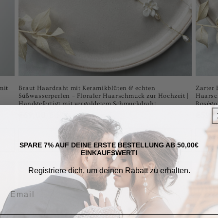
mit
Braut Haardraht mit Keramikblüten & echten
Zarter 
Süßwasserperlen – Floraler Haarschmuck zur Hochzeit |
Haarsch
Handgefertigt mit vergoldetem Schmuckdraht
Roségol
Normaler
€69,00 EUR
Norma
€59,
Preis
Preis
Optionen auswählen
SPARE 7% AUF DEINE ERSTE BESTELLUNG AB 50,00€
EINKAUFSWERT!
Registriere dich, um deinen Rabatt zu erhalten.