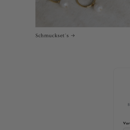
Schmuckset´s
B
Vor