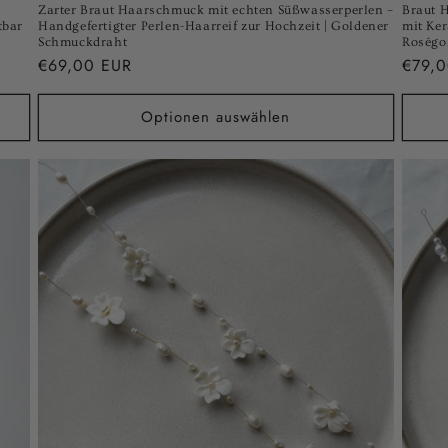
Zarter Braut Haarschmuck mit echten Süßwasserperlen –
Braut 
tbar
Handgefertigter Perlen-Haarreif zur Hochzeit | Goldener
mit Ker
Schmuckdraht
Roségo
Normaler
€69,00 EUR
Norma
€79,
Preis
Preis
Optionen auswählen