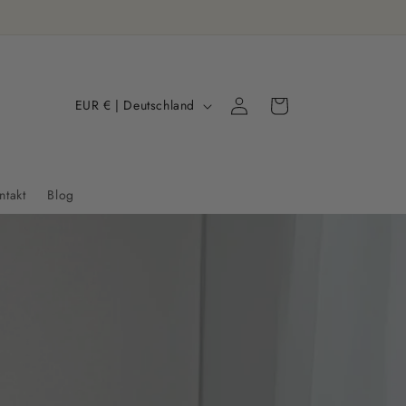
L
Einloggen
Warenkorb
EUR € | Deutschland
a
n
d
ntakt
Blog
/
R
e
g
i
o
n