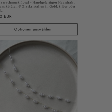
Haarschmuck floral – Handgefertigter Haardraht
amikblüten & Glaskristallen in Gold, Silber oder
ld
ler
00 EUR
Optionen auswählen