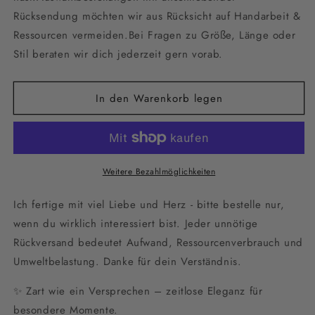
Süßwasserperlen
Süßwasserperlen
Rücksendung möchten wir aus Rücksicht auf Handarbeit &
–
–
Ressourcen vermeiden.Bei Fragen zu Größe, Länge oder
zarte
zarte
Stil beraten wir dich jederzeit gern vorab.
Edelstahlkette
Edelstahlkette
in
in
Gold
Gold
In den Warenkorb legen
für
für
Braut
Braut
&amp;
&amp;
Alltag
Alltag
Weitere Bezahlmöglichkeiten
Ich fertige mit viel Liebe und Herz - bitte bestelle nur,
wenn du wirklich interessiert bist. Jeder unnötige
Rückversand bedeutet Aufwand, Ressourcenverbrauch und
Umweltbelastung. Danke für dein Verständnis.
✨ Zart wie ein Versprechen – zeitlose Eleganz für
besondere Momente.