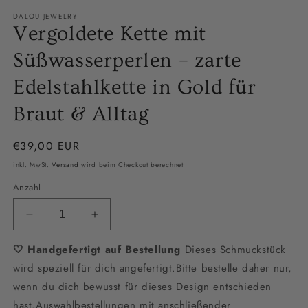
ö
DALOU JEWELRY
Vergoldete Kette mit
Süßwasserperlen – zarte
Edelstahlkette in Gold für
Braut & Alltag
Normaler
€39,00 EUR
Preis
inkl. MwSt.
Versand
wird beim Checkout berechnet
Anzahl
Verringere
Erhöhe
die
die
🤍 Handgefertigt auf Bestellung
Menge
Menge
Dieses Schmuckstück
für
für
wird speziell für dich angefertigt.Bitte bestelle daher nur,
Vergoldete
Vergoldete
wenn du dich bewusst für dieses Design entschieden
Kette
Kette
hast.Auswahlbestellungen mit anschließender
mit
mit