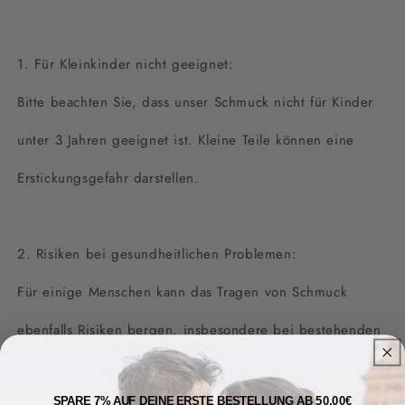
1. Für Kleinkinder nicht geeignet:
Bitte beachten Sie, dass unser Schmuck nicht für Kinder
unter 3 Jahren geeignet ist. Kleine Teile können eine
Erstickungsgefahr darstellen.
2. Risiken bei gesundheitlichen Problemen:
Für einige Menschen kann das Tragen von Schmuck
ebenfalls Risiken bergen, insbesondere bei bestehenden
gesundheitlichen Problemen wie Allergien
SPARE 7% AUF DEINE ERSTE BESTELLUNG AB 50,00€