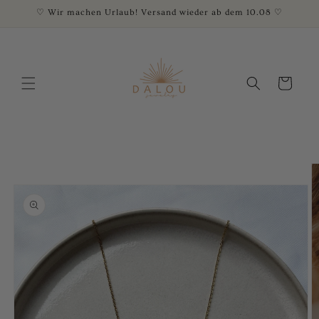
Direkt
♡ Wir machen Urlaub! Versand wieder ab dem 10.08 ♡
zum
Inhalt
Warenkorb
oduktinformationen
ringen