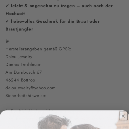
✓ leicht & angenehm zu tragen – auch nach der
Hochzeit
✓ liebevolles Geschenk für die Braut oder
Brautjungfer
💫
Herstellerangaben gemäß GPSR:
Dalou Jewelry
Dennis Treiblmair
Am Dornbusch 67
46244 Bottrop
daloujewelry@yahoo.com
Sicherheitshinweise:
1. Für Kleinkinder nicht geeignet:
Bitte beachten Sie, dass unser Schmuck nicht für Kinder
unter 3 Jahren geeignet ist. Kleine Teile können eine