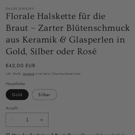
Modal
öffnen
DALOU JEWELRY
Florale Halskette für die
Braut – Zarter Blütenschmuck
aus Keramik & Glasperlen in
Gold, Silber oder Rosé
Normaler
€42,00 EUR
Preis
inkl. MwSt.
Versand
wird beim Checkout berechnet
Hauptfarbe
Gold
Silber
Anzahl
Verringere
Erhöhe
die
die