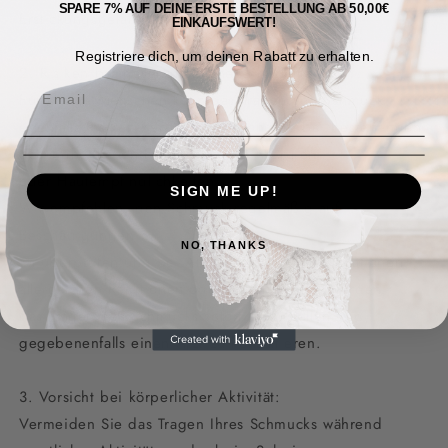
SPARE 7% AUF DEINE ERSTE BESTELLUNG AB 50,00€
Erstickungsgefahr darstellen.
EINKAUFSWERT!
Registriere dich, um deinen Rabatt zu erhalten.
2. Risiken bei gesundheitlichen Problemen:
Für einige Menschen kann das Tragen von Schmuck
ebenfalls Risiken bergen, insbesondere bei bestehenden
gesundheitlichen Problemen wie Allergien
oder Hautempfindlichkeiten.
SIGN ME UP!
Wir empfehlen, den Schmuck regelmäßig auf
Beschädigungen
NO, THANKS
zu überprüfen und bei Anzeichen von Hautirritationen,
allergischen Reaktionen oder anderen Beschwerden
das Tragen des Schmucks sofort einzustellen und
gegebenenfalls einen Arzt zu konsultieren.
3. Vorsicht bei körperlicher Aktivität:
Vermeiden Sie das Tragen Ihres Schmucks während