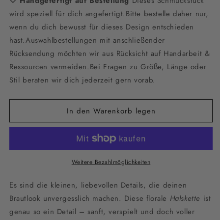
🤍 Handgefertigt auf Bestellung
Menge
Menge
Dieses Schmuckstück
für
für
wird speziell für dich angefertigt.Bitte bestelle daher nur,
Florale
Florale
wenn du dich bewusst für dieses Design entschieden
Halskette
Halskette
hast.Auswahlbestellungen mit anschließender
für
für
die
die
Rücksendung möchten wir aus Rücksicht auf Handarbeit &
Braut
Braut
Ressourcen vermeiden.Bei Fragen zu Größe, Länge oder
–
–
Stil beraten wir dich jederzeit gern vorab.
Zarter
Zarter
Blütenschmuck
Blütenschmuck
aus
aus
In den Warenkorb legen
Keramik
Keramik
&amp;
&amp;
Glasperlen
Glasperlen
in
in
Gold,
Gold,
Weitere Bezahlmöglichkeiten
Silber
Silber
oder
oder
Es sind die kleinen, liebevollen Details, die deinen
Rosé
Rosé
Brautlook unvergesslich machen. Diese florale
Halskette
ist
genau so ein Detail – sanft, verspielt und doch voller