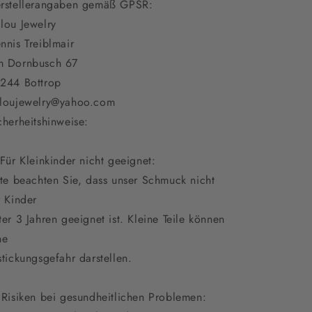
rstellerangaben gemäß GPSR:
lou Jewelry
nnis Treiblmair
 Dornbusch 67
244 Bottrop
loujewelry@yahoo.com
cherheitshinweise:
 Für Kleinkinder nicht geeignet:
tte beachten Sie, dass unser Schmuck nicht
r Kinder
ter 3 Jahren geeignet ist. Kleine Teile können
ne
stickungsgefahr darstellen.
 Risiken bei gesundheitlichen Problemen: