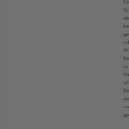
Fü
Sc
eb
be
ge
od
Wi
Be
zu
Ha
al
Be
da
un
ge