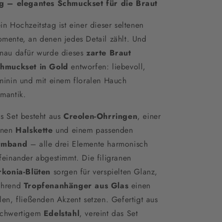
g – elegantes Schmuckset für die Braut
in Hochzeitstag ist einer dieser seltenen
mente, an denen jedes Detail zählt. Und
nau dafür wurde dieses
zarte Braut
hmuckset in Gold
entworfen: liebevoll,
minin und mit einem floralen Hauch
mantik.
s Set besteht aus
Creolen-Ohrringen
, einer
inen
Halskette
und einem passenden
rmband
– alle drei Elemente harmonisch
feinander abgestimmt. Die filigranen
rkonia-Blüten
sorgen für verspielten Glanz,
ährend
Tropfenanhänger aus Glas
einen
len, fließenden Akzent setzen. Gefertigt aus
chwertigem
Edelstahl
, vereint das Set