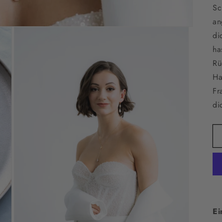
Sc
an
di
ha
Rü
Ha
Fr
di
Ei