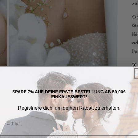
ze
Ob
Ge
li
od
lä

Medien
•
5
in
Bl
Modal
öffnen
•
SPARE 7% AUF DEINE ERSTE BESTELLUNG AB 50,00€
EINKAUFSWERT!
mi
•
Registriere dich, um deinen Rabatt zu erhalten.
5 
•
an