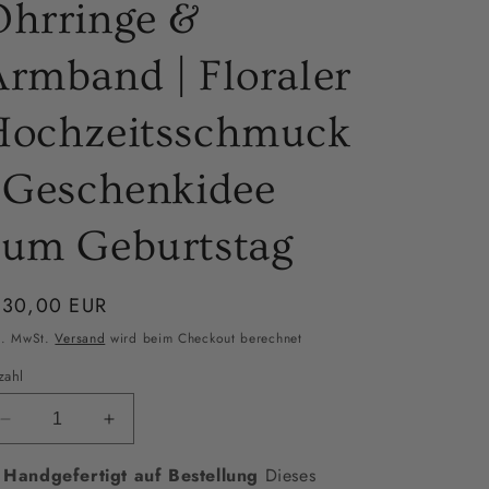
Ohrringe &
rmband | Floraler
Hochzeitsschmuck
| Geschenkidee
zum Geburtstag
ormaler
130,00 EUR
eis
l. MwSt.
Versand
wird beim Checkout berechnet
zahl
Verringere
Erhöhe
die
die
 Handgefertigt auf Bestellung
Menge
Menge
Dieses