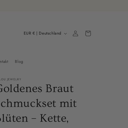
L
Warenkorb
Einloggen
EUR € | Deutschland
a
n
d
ntakt
Blog
/
R
LOU JEWELRY
e
Goldenes Braut
g
Schmuckset mit
i
o
lüten – Kette,
n