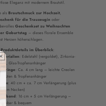
itlose Eleganz mit modernem Brautstil.
 als
Brautschmuck zur Hochzeit
,
schenk für die Trauzeugin
oder
ebevolles
Geschenkset zu Weihnachten
er Geburtstag
– dieses florale Ensemble
sst Herzen höherschlagen.

Produktdetails im Überblick
:
Materialien
: Edelstahl (vergoldet), Zirkonia-
üten, Glas-Tropfenanhänger
Ohrringe
: Ca. 4 cm lang – leichte Creolen
t Blüten & Tropfenanhänger
Kette
: 40 cm + ca. 7 cm Verlängerung (plus
cm im Nacken)
Armband
: 16 cm + 5 cm Verlängerung –
passbar & bequem