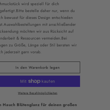
für
für
hmuckstück wird speziell für dich
Goldenes
Goldenes
gefertigt.Bitte bestelle daher nur, wenn du
Braut
Braut
ch bewusst für dieses Design entschieden
Schmuckset
Schmuckset
mit
mit
st.Auswahlbestellungen mit anschließender
Blüten
Blüten
cksendung möchten wir aus Rücksicht auf
–
–
ndarbeit & Ressourcen vermeiden.Bei
Kette,
Kette,
Ohrringe
Ohrringe
agen zu Größe, Länge oder Stil beraten wir
&amp;
&amp;
ch jederzeit gern vorab.
Armband
Armband
|
|
Floraler
Floraler
In den Warenkorb legen
Hochzeitsschmuck
Hochzeitsschmuck
|
|
Geschenkidee
Geschenkidee
zum
zum
Geburtstag
Geburtstag
Weitere Bezahlmöglichkeiten
n Hauch Blütenglanz für deinen großen