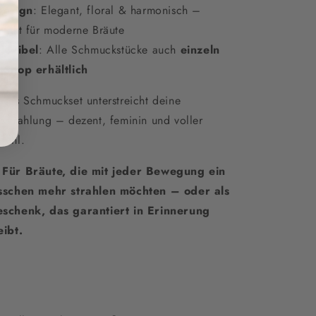
Design
: Elegant, floral & harmonisch –
rfekt für moderne Bräute
Flexibel
: Alle Schmuckstücke auch
einzeln
 Shop erhältlich
eses Schmuckset unterstreicht deine
sstrahlung – dezent, feminin und voller
fühl.

Für Bräute, die mit jeder Bewegung ein
sschen mehr strahlen möchten – oder als
schenk, das garantiert in Erinnerung
eibt.