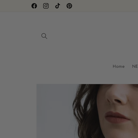
Direkt
zum
Facebook
Instagram
TikTok
Pinterest
Inhalt
Home
NE
Zu
Produktinformationen
springen