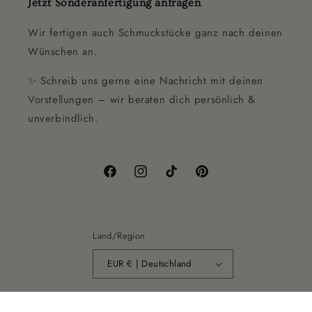
Jetzt Sonderanfertigung anfragen
Wir fertigen auch Schmuckstücke ganz nach deinen
Wünschen an.
✨ Schreib uns gerne eine Nachricht mit deinen
Vorstellungen – wir beraten dich persönlich &
unverbindlich.
Facebook
Instagram
TikTok
Pinterest
Land/Region
EUR € | Deutschland
Zahlungsmethoden