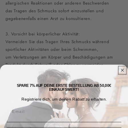
allergischen Reaktionen oder anderen Beschwerden
das Tragen des Schmucks sofort einzustellen und
gegebenenfalls einen Arzt zu konsultieren.
3. Vorsicht bei körperlicher Aktivität:
Vermeiden Sie das Tragen Ihres Schmucks während
sportlicher Aktivitäten oder beim Schwimmen,
um Verletzungen am Körper und Beschädigungen am
Produkt durch Schweiß oder Chlor zu vermeiden.
Materials: Glas,Edelstahl
SPARE 7% AUF DEINE ERSTE BESTELLUNG AB 50,00€
EINKAUFSWERT!
Only 1 available
Registriere dich, um deinen Rabatt zu erhalten.
Shipping & Returns