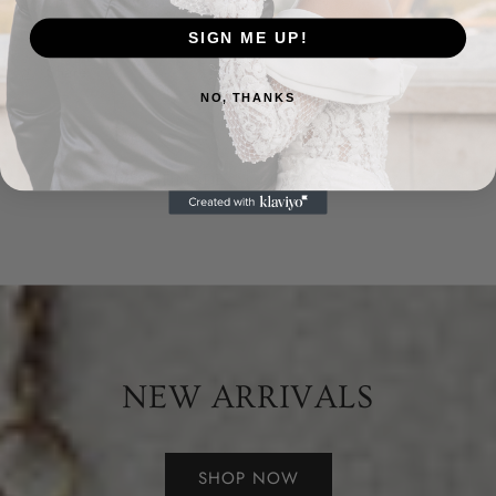
Pflegehinweise
SIGN ME UP!
Share
NO, THANKS
HANDMADE
schnelle Lieferung
NEW ARRIVALS
SHOP NOW