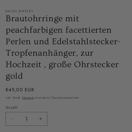
ö
Modal
öffnen
DALOU JEWELRY
Brautohrringe mit
peachfarbigen facettierten
Perlen und Edelstahlstecker-
Tropfenanhänger, zur
Hochzeit , große Ohrstecker
gold
Normaler
€49,00 EUR
Preis
inkl. MwSt.
Versand
wird beim Checkout berechnet
Anzahl
Verringere
Erhöhe
die
die