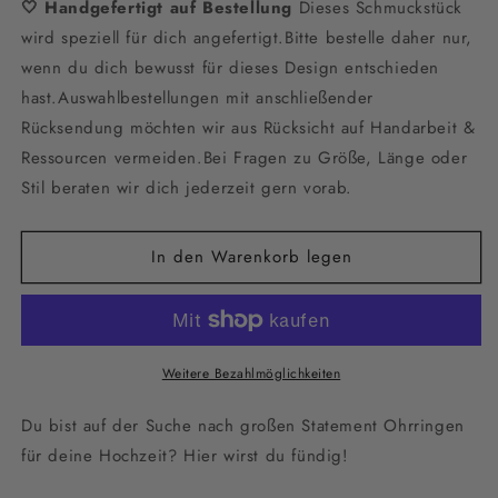
🤍 Handgefertigt auf Bestellung
Menge
Menge
Dieses Schmuckstück
für
für
wird speziell für dich angefertigt.Bitte bestelle daher nur,
Brautohrringe
Brautohrringe
wenn du dich bewusst für dieses Design entschieden
mit
mit
hast.Auswahlbestellungen mit anschließender
peachfarbigen
peachfarbigen
facettierten
facettierten
Rücksendung möchten wir aus Rücksicht auf Handarbeit &
Perlen
Perlen
Ressourcen vermeiden.Bei Fragen zu Größe, Länge oder
und
und
Stil beraten wir dich jederzeit gern vorab.
Edelstahlstecker-
Edelstahlstecker-
Tropfenanhänger,
Tropfenanhänger,
zur
zur
In den Warenkorb legen
Hochzeit
Hochzeit
,
,
große
große
Ohrstecker
Ohrstecker
gold
gold
Weitere Bezahlmöglichkeiten
Du bist auf der Suche nach großen Statement Ohrringen
für deine Hochzeit? Hier wirst du fündig!