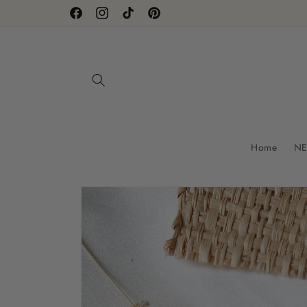
Direkt
zum
Facebook
Instagram
TikTok
Pinterest
Inhalt
Home
NE
Zu
Produktinformationen
springen