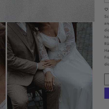
🤍
Sc
an
di
ha
Rü
Ha
Fr
di