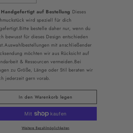
die
die
 Handgefertigt auf Bestellung
Menge
Menge
Dieses
für
für
hmuckstück wird speziell für dich
Vergoldete
Vergoldete
gefertigt.Bitte bestelle daher nur, wenn du
Y-
Y-
ch bewusst für dieses Design entschieden
Brautkette
Brautkette
mit
mit
st.Auswahlbestellungen mit anschließender
Zirkonia-
Zirkonia-
cksendung möchten wir aus Rücksicht auf
Fächer
Fächer
ndarbeit & Ressourcen vermeiden.Bei
&amp;
&amp;
Tropfenanhänger
Tropfenanhänger
agen zu Größe, Länge oder Stil beraten wir
–
–
ch jederzeit gern vorab.
Edelstahl-
Edelstahl-
Halskette
Halskette
für
für
In den Warenkorb legen
Hochzeit
Hochzeit
&amp;
&amp;
Alltag
Alltag
|
|
Auch
Auch
Weitere Bezahlmöglichkeiten
in
in