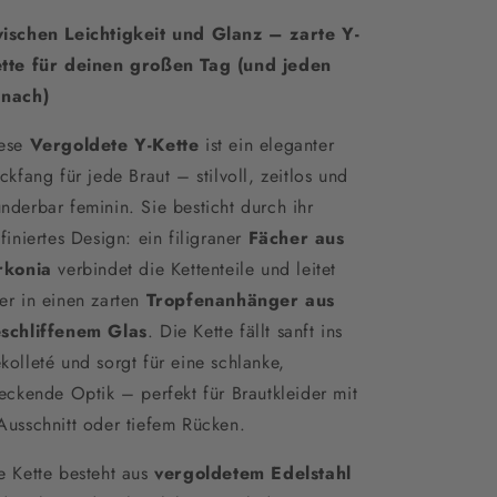
Roségold&amp;
Roségold&amp;
ischen Leichtigkeit und Glanz – zarte Y-
Silber
Silber
tte für deinen großen Tag (und jeden
nach)
ese
Vergoldete Y-Kette
ist ein eleganter
ickfang für jede Braut – stilvoll, zeitlos und
nderbar feminin. Sie besticht durch ihr
ffiniertes Design: ein filigraner
Fächer aus
rkonia
verbindet die Kettenteile und leitet
er in einen zarten
Tropfenanhänger aus
schliffenem Glas
. Die Kette fällt sanft ins
kolleté und sorgt für eine schlanke,
reckende Optik – perfekt für Brautkleider mit
Ausschnitt oder tiefem Rücken.
e Kette besteht aus
vergoldetem Edelstahl