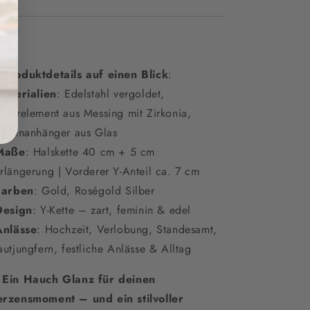

Produktdetails auf einen Blick
:
Materialien
: Edelstahl vergoldet,
cherelement aus Messing mit Zirkonia,
opfenanhänger aus Glas
Maße
: Halskette 40 cm + 5 cm
rlängerung | Vorderer Y-Anteil ca. 7 cm
Farben
: Gold, Roségold Silber
Design
: Y-Kette – zart, feminin & edel
Anlässe
: Hochzeit, Verlobung, Standesamt,
autjungfern, festliche Anlässe & Alltag

Ein Hauch Glanz für deinen
rzensmoment – und ein stilvoller