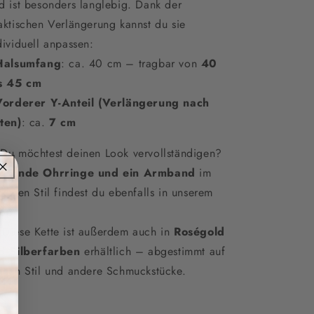
d ist besonders langlebig. Dank der
aktischen Verlängerung kannst du sie
dividuell anpassen:
Halsumfang
: ca. 40 cm – tragbar von
40
s 45 cm
Vorderer Y-Anteil (Verlängerung nach
ten)
: ca.
7 cm
Du möchtest deinen Look vervollständigen?
ssende Ohrringe und ein Armband
im
eichen Stil findest du ebenfalls in unserem
op.
 Diese Kette ist außerdem auch in
Roségold
nd
Silberfarben
erhältlich – abgestimmt auf
inen Stil und andere Schmuckstücke.