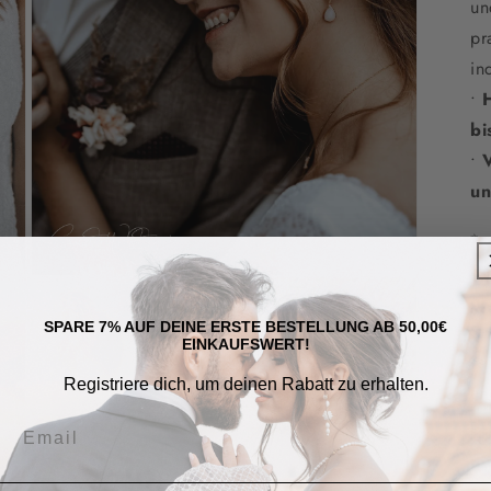
un
pr
in
•
bi
•
un
✨ 
Pa
Medien
gl
5
in
SPARE 7% AUF DEINE ERSTE BESTELLUNG AB 50,00€
Sh
Modal
EINKAUFSWERT!
öffnen
💫
Registriere dich, um deinen Rabatt zu erhalten.
u
de