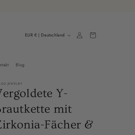
L
Warenkorb
EUR € | Deutschland
Einloggen
a
n
d
ntakt
Blog
/
R
LOU JEWELRY
e
ergoldete Y-
g
rautkette mit
i
o
Zirkonia-Fächer &
n