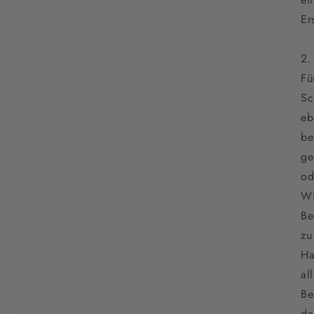
Er
2.
Fü
Sc
eb
be
ge
od
Wi
Be
zu
Ha
al
Be
da