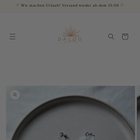
Direkt
♡ Wir machen Urlaub! Versand wieder ab dem 10.08 ♡
zum
Inhalt
Warenkorb
oduktinformationen
ringen