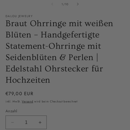
von
1
/
10
DALOU JEWELRY
Braut Ohrringe mit weißen
Blüten – Handgefertigte
Statement-Ohrringe mit
Seidenblüten & Perlen |
Edelstahl Ohrstecker für
Hochzeiten
Normaler
€79,00 EUR
Preis
inkl. MwSt.
Versand
wird beim Checkout berechnet
Anzahl
Verringere
Erhöhe