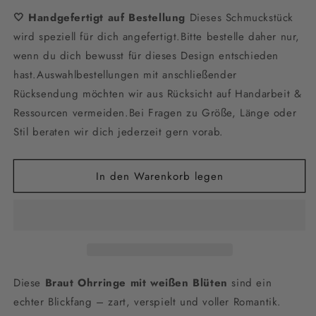
die
die
🤍 Handgefertigt auf Bestellung
Menge
Menge
Dieses Schmuckstück
für
für
wird speziell für dich angefertigt.Bitte bestelle daher nur,
Braut
Braut
wenn du dich bewusst für dieses Design entschieden
Ohrringe
Ohrringe
hast.Auswahlbestellungen mit anschließender
mit
mit
weißen
weißen
Rücksendung möchten wir aus Rücksicht auf Handarbeit &
Blüten
Blüten
Ressourcen vermeiden.Bei Fragen zu Größe, Länge oder
–
–
Stil beraten wir dich jederzeit gern vorab.
Handgefertigte
Handgefertigte
Statement-
Statement-
Ohrringe
Ohrringe
In den Warenkorb legen
mit
mit
Seidenblüten
Seidenblüten
&amp;
&amp;
Perlen
Perlen
|
|
Edelstahl
Edelstahl
Ohrstecker
Ohrstecker
Diese
Braut Ohrringe mit weißen Blüten
sind ein
für
für
Hochzeiten
Hochzeiten
echter Blickfang – zart, verspielt und voller Romantik.