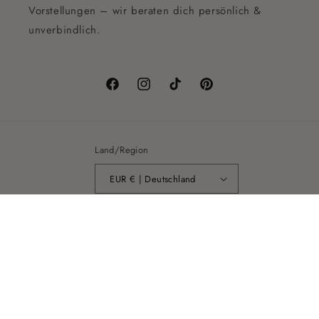
Vorstellungen – wir beraten dich persönlich &
unverbindlich.
Facebook
Instagram
TikTok
Pinterest
Land/Region
EUR € | Deutschland
Zahlungsmethoden
© 2026,
Dalou Jewelry
Powered by Shopify
Datenschutzerklärung
Impressum
Widerrufsrecht
AGB
Versand
Kontaktinformationen