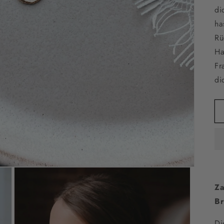
di
ha
Rü
Ha
Fr
di
Za
Br
Di