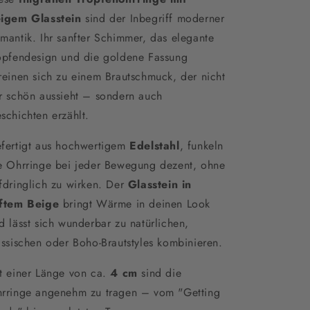
igem Glasstein
sind der Inbegriff moderner
mantik. Ihr sanfter Schimmer, das elegante
opfendesign und die goldene Fassung
reinen sich zu einem Brautschmuck, der nicht
r schön aussieht – sondern auch
schichten erzählt.
fertigt aus hochwertigem
Edelstahl
, funkeln
e Ohrringe bei jeder Bewegung dezent, ohne
fdringlich zu wirken. Der
Glasstein in
ftem Beige
bringt Wärme in deinen Look
d lässt sich wunderbar zu natürlichen,
assischen oder Boho-Brautstyles kombinieren.
t einer Länge von ca.
4 cm
sind die
rringe angenehm zu tragen – vom "Getting