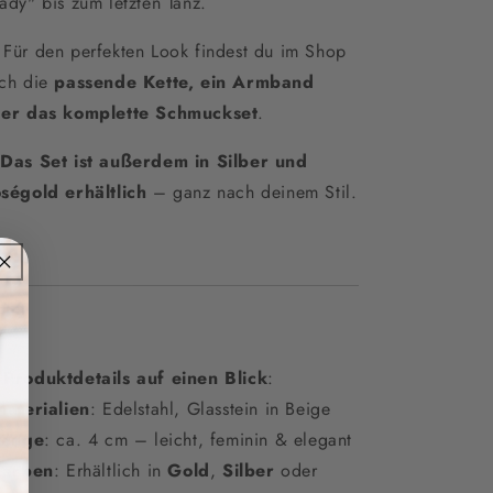
ady" bis zum letzten Tanz.
 Für den perfekten Look findest du im Shop
ch die
passende Kette, ein Armband
er das komplette Schmuckset
.
✨
Das Set ist außerdem in Silber und
ségold erhältlich
– ganz nach deinem Stil.

Produktdetails auf einen Blick
:
Materialien
: Edelstahl, Glasstein in Beige
Länge
: ca. 4 cm – leicht, feminin & elegant
Farben
: Erhältlich in
Gold
,
Silber
oder