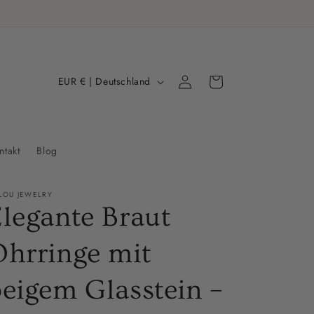
L
Einloggen
Warenkorb
EUR € | Deutschland
a
n
d
ntakt
Blog
/
R
LOU JEWELRY
e
legante Braut
g
Ohrringe mit
i
o
eigem Glasstein –
n