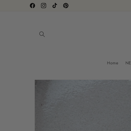
Direkt
zum
Facebook
Instagram
TikTok
Pinterest
Inhalt
Home
NE
Zu
Produktinformationen
springen