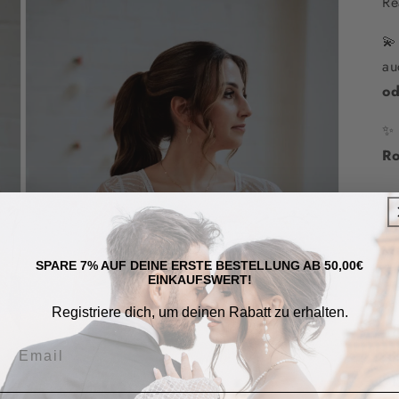
Re
öffnen
💫
au
od
Ro
SPARE 7% AUF DEINE ERSTE BESTELLUNG AB 50,00€
EINKAUFSWERT!

Registriere dich, um deinen Rabatt zu erhalten.
•
•
•