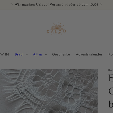
♡ Wir machen Urlaub! Versand wieder ab dem 10.08 ♡
W IN
Braut
Alltag
Geschenke
Adventskalender
Ko
DA
E
b