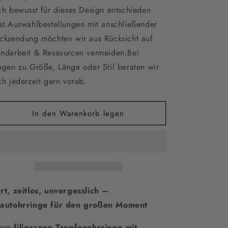
ch bewusst für dieses Design entschieden
Ohrringe
Ohrringe
mit
mit
st.Auswahlbestellungen mit anschließender
beigem
beigem
cksendung möchten wir aus Rücksicht auf
Glasstein
Glasstein
ndarbeit & Ressourcen vermeiden.Bei
–
–
Goldene
Goldene
agen zu Größe, Länge oder Stil beraten wir
Tropfenohrringe
Tropfenohrringe
ch jederzeit gern vorab.
aus
aus
Edelstahl
Edelstahl
|
|
In den Warenkorb legen
Hochzeitsschmuck
Hochzeitsschmuck
rt, zeitlos, unvergesslich –
autohrringe für den großen Moment
ese
filigranen Tropfenohrringe mit