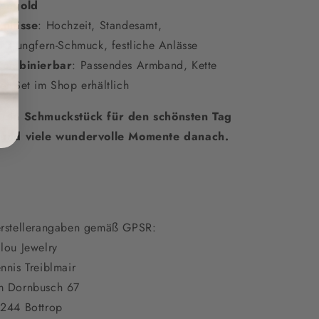
ségold
Anlässe
: Hochzeit, Standesamt,
autjungfern-Schmuck, festliche Anlässe
Kombinierbar
: Passendes Armband, Kette
er Set im Shop erhältlich

Ein Schmuckstück für den schönsten Tag
und viele wundervolle Momente danach.
rstellerangaben gemäß GPSR:
lou Jewelry
nnis Treiblmair
 Dornbusch 67
244 Bottrop