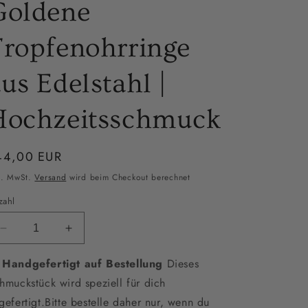
Goldene
Tropfenohrringe
us Edelstahl |
Hochzeitsschmuck
ormaler
44,00 EUR
eis
l. MwSt.
Versand
wird beim Checkout berechnet
zahl
Verringere
Erhöhe
die
die
 Handgefertigt auf Bestellung
Menge
Menge
Dieses
für
für
hmuckstück wird speziell für dich
Elegante
Elegante
gefertigt.Bitte bestelle daher nur, wenn du
Braut
Braut