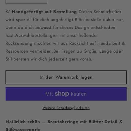
die
die
🤍 Handgefertigt auf Bestellung
Menge
Menge
Dieses Schmuckstück
für
für
wird speziell für dich angefertigt.Bitte bestelle daher nur,
Zarte
Zarte
wenn du dich bewusst für dieses Design entschieden
Brautohrringe
Brautohrringe
hast.Auswahlbestellungen mit anschließender
mit
mit
Süßwasserperlen
Süßwasserperlen
Rücksendung möchten wir aus Rücksicht auf Handarbeit &
&amp;
&amp;
Ressourcen vermeiden.Bei Fragen zu Größe, Länge oder
Blatt-
Blatt-
Stil beraten wir dich jederzeit gern vorab.
Detail
Detail
–
–
Hochzeitsschmuck
Hochzeitsschmuck
In den Warenkorb legen
aus
aus
Edelstahl
Edelstahl
|
|
Passende
Passende
Perlenkette
Perlenkette
Weitere Bezahlmöglichkeiten
im
im
Shop
Shop
Natürlich schön – Brautohrringe mit Blätter-Detail &
Süßwasserperle