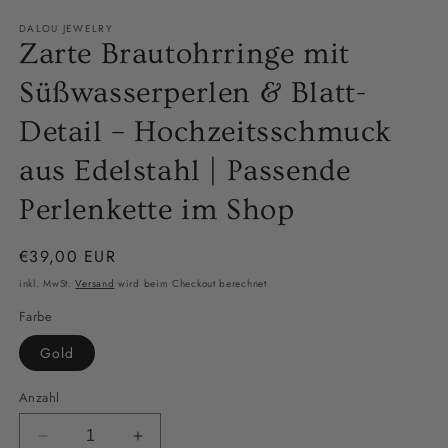
M
ö
DALOU JEWELRY
Zarte Brautohrringe mit
Süßwasserperlen & Blatt-
Detail – Hochzeitsschmuck
aus Edelstahl | Passende
Perlenkette im Shop
Normaler
€39,00 EUR
Preis
inkl. MwSt.
Versand
wird beim Checkout berechnet
Farbe
Gold
Anzahl
Verringere
Erhöhe