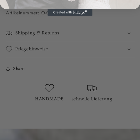
Artikelnummer: O-020-00025
Shipping & Returns
Pflegehinweise
Share
HANDMADE
schnelle Lieferung