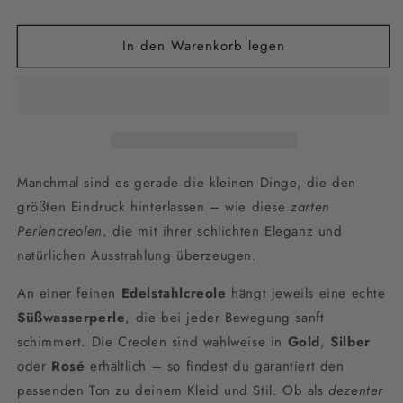
in
in
Gold,
Gold,
In den Warenkorb legen
Silber
Silber
oder
oder
Rosé
Rosé
Manchmal sind es gerade die kleinen Dinge, die den
größten Eindruck hinterlassen – wie diese
zarten
Perlencreolen
, die mit ihrer schlichten Eleganz und
natürlichen Ausstrahlung überzeugen.
An einer feinen
Edelstahlcreole
hängt jeweils eine echte
Süßwasserperle
, die bei jeder Bewegung sanft
schimmert. Die Creolen sind wahlweise in
Gold
,
Silber
oder
Rosé
erhältlich – so findest du garantiert den
passenden Ton zu deinem Kleid und Stil. Ob als
dezenter