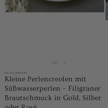
Medien
1
in
M
Modal
2
öffnen
in
M
ö
von
1
/
10
DALOU JEWELRY
Kleine Perlencreolen mit
Süßwasserperlen – Filigraner
Brautschmuck in Gold, Silber
oder Rosé