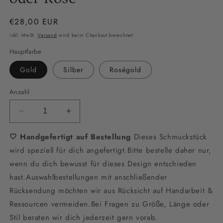
Normaler
€28,00 EUR
Preis
inkl. MwSt.
Versand
wird beim Checkout berechnet
Hauptfarbe
Gold
Silber
Roségold
Anzahl
Verringere
Erhöhe
die
die
🤍 Handgefertigt auf Bestellung
Menge
Menge
Dieses Schmuckstück
für
für
wird speziell für dich angefertigt.Bitte bestelle daher nur,
Kleine
Kleine
wenn du dich bewusst für dieses Design entschieden
Perlencreolen
Perlencreolen
hast.Auswahlbestellungen mit anschließender
mit
mit
Süßwasserperlen
Süßwasserperlen
Rücksendung möchten wir aus Rücksicht auf Handarbeit &
–
–
Ressourcen vermeiden.Bei Fragen zu Größe, Länge oder
Filigraner
Filigraner
Stil beraten wir dich jederzeit gern vorab.
Brautschmuck
Brautschmuck