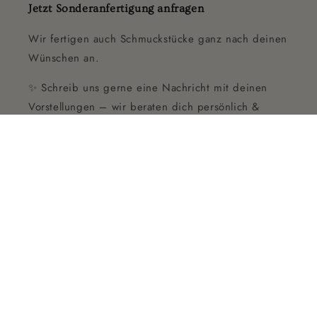
Jetzt Sonderanfertigung anfragen
Wir fertigen auch Schmuckstücke ganz nach deinen
Wünschen an.
✨ Schreib uns gerne eine Nachricht mit deinen
Vorstellungen – wir beraten dich persönlich &
unverbindlich.
Facebook
Instagram
TikTok
Pinterest
Land/Region
EUR € | Deutschland
Zahlungsmethoden