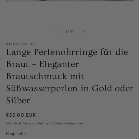
in
Medien
M
1
ö
in
Modal
öffnen
von
1
/
10
DALOU JEWELRY
Lange Perlenohrringe für die
Braut – Eleganter
Brautschmuck mit
Süßwasserperlen in Gold oder
Silber
Normaler
€59,00 EUR
Preis
inkl. MwSt.
Versand
wird beim Checkout berechnet
Hauptfarbe