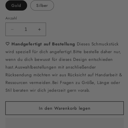
Gold
Silber
Anzahl
Verringere
Erhöhe
die
die
🤍 Handgefertigt auf Bestellung
Menge
Menge
Dieses Schmuckstück
für
für
wird speziell für dich angefertigt.Bitte bestelle daher nur,
Lange
Lange
wenn du dich bewusst für dieses Design entschieden
Perlenohrringe
Perlenohrringe
hast.Auswahlbestellungen mit anschließender
für
für
die
die
Rücksendung möchten wir aus Rücksicht auf Handarbeit &
Braut
Braut
Ressourcen vermeiden.Bei Fragen zu Größe, Länge oder
–
–
Stil beraten wir dich jederzeit gern vorab.
Eleganter
Eleganter
Brautschmuck
Brautschmuck
mit
mit
In den Warenkorb legen
Süßwasserperlen
Süßwasserperlen
in
in
Gold
Gold
oder
oder