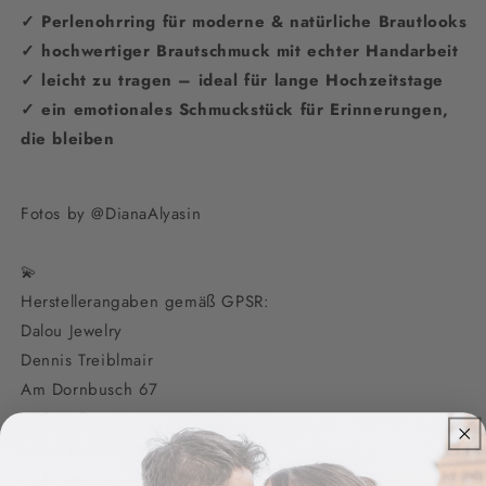
✓ Perlenohrring für moderne & natürliche Brautlooks
✓ hochwertiger Brautschmuck mit echter Handarbeit
✓ leicht zu tragen – ideal für lange Hochzeitstage
✓ ein emotionales Schmuckstück für Erinnerungen,
die bleiben
Fotos by @DianaAlyasin
💫
Herstellerangaben gemäß GPSR:
Dalou Jewelry
Dennis Treiblmair
Am Dornbusch 67
46244 Bottrop
daloujewelry@yahoo.com
Sicherheitshinweise: