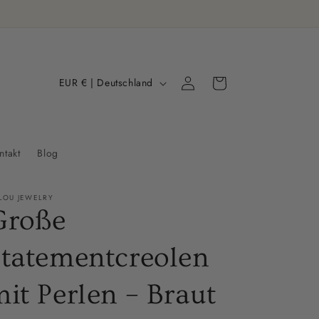
L
Einloggen
Warenkorb
EUR € | Deutschland
a
n
d
ntakt
Blog
/
R
LOU JEWELRY
e
Große
g
Statementcreolen
i
o
it Perlen – Braut
n