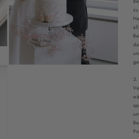
Be
zu
Ha
al
Be
da
un
ge
Medien
9
in
3.
Modal
öffnen
Ve
wä
sp
um
Be
Pr