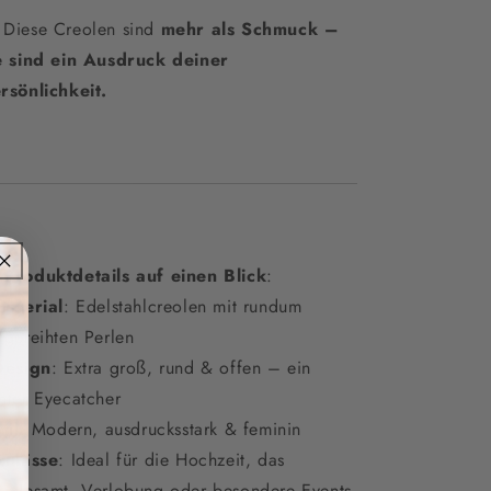
 Diese Creolen sind
mehr als Schmuck –
e sind ein Ausdruck deiner
rsönlichkeit.

Produktdetails auf einen Blick
:
Material
: Edelstahlcreolen mit rundum
fgereihten Perlen
Design
: Extra groß, rund & offen – ein
hter Eyecatcher
til
: Modern, ausdrucksstark & feminin
Anlässe
: Ideal für die Hochzeit, das
andesamt, Verlobung oder besondere Events