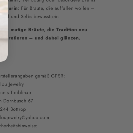
Trägerin
: Für Bräute, die auffallen wollen –
t Stil und Selbstbewusstsein

Für mutige Bräute, die Tradition neu
terpretieren – und dabei glänzen.
rstellerangaben gemäß GPSR:
lou Jewelry
nnis Treiblmair
 Dornbusch 67
244 Bottrop
loujewelry@yahoo.com
cherheitshinweise: