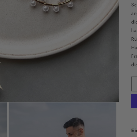
Sc
an
di
ha
Rü
Ha
Fr
di
Ei