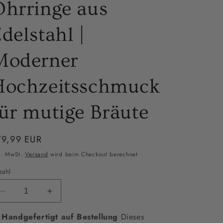
Ohrringe aus
delstahl |
Moderner
Hochzeitsschmuck
ür mutige Bräute
ormaler
79,99 EUR
eis
l. MwSt.
Versand
wird beim Checkout berechnet
zahl
Verringere
Erhöhe
die
die
 Handgefertigt auf Bestellung
Menge
Menge
Dieses