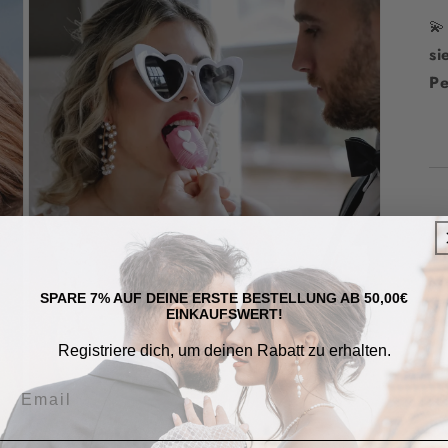
in
Modal
💫
öffnen
si
Pe

•
SPARE 7% AUF DEINE ERSTE BESTELLUNG AB 50,00€
au
EINKAUFSWERT!
•
Registriere dich, um deinen Rabatt zu erhalten.
ec
•
S
•
St