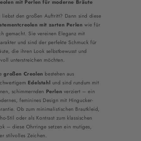
eolen mit Perlen für moderne Bräute
 liebst den großen Auftritt? Dann sind diese
atementcreolen mit zarten Perlen
wie für
ch gemacht. Sie vereinen Eleganz mit
arakter und sind der perfekte Schmuck für
äute, die ihren Look selbstbewusst und
ilvoll unterstreichen möchten.
ie
großen Creolen
bestehen aus
chwertigem
Edelstahl
und sind rundum mit
inen, schimmernden
Perlen
verziert – ein
dernes, feminines Design mit Hingucker-
rantie. Ob zum minimalistischen Brautkleid,
ho-Stil oder als Kontrast zum klassischen
ok – diese Ohrringe setzen ein mutiges,
er stilvolles Zeichen.