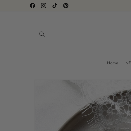
Direkt
zum
Facebook
Instagram
TikTok
Pinterest
Inhalt
Home
NE
Zu
Produktinformationen
springen