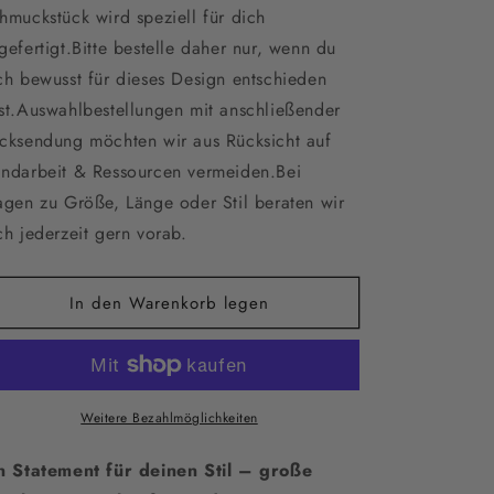
für
für
hmuckstück wird speziell für dich
Große
Große
gefertigt.Bitte bestelle daher nur, wenn du
Statementcreolen
Statementcreolen
ch bewusst für dieses Design entschieden
mit
mit
Perlen
Perlen
st.Auswahlbestellungen mit anschließender
–
–
cksendung möchten wir aus Rücksicht auf
Braut
Braut
ndarbeit & Ressourcen vermeiden.Bei
Ohrringe
Ohrringe
aus
aus
agen zu Größe, Länge oder Stil beraten wir
Edelstahl
Edelstahl
ch jederzeit gern vorab.
|
|
Moderner
Moderner
Hochzeitsschmuck
Hochzeitsschmuck
In den Warenkorb legen
für
für
mutige
mutige
Bräute
Bräute
Weitere Bezahlmöglichkeiten
n Statement für deinen Stil – große